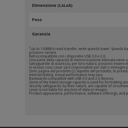
Dimensione (LxLxA)
Peso
Garanzia
1
Up to 130MB/s read transfer, write speeds lower. Speeds based 1
possono variare.
Retrocompatibile con i dispositivi USB 3.0 e 2.0.
Una parte della capacità di memorizzazione elencata viene uti
Salvaguardie di sicurezza, per loro natura, possono essere el
In nessun caso Lexar sarà responsabile per dati o immagini 
[Solo pagina del prodotto:] L'aspetto del prodotto, le prestaz
internal testing. Actual performance may vary.
Backwards-compatible with USB 3.0 and 2.0 devices.
Some of the listed storage capacity is used for formatting an
Security safeguards, by their nature, are capable of circumv
Lexar is not liable for any loss of data or images.
Product appearance, performance, software offerings, and p