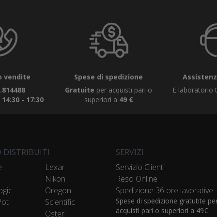
 vendite
Spese di spedizione
Assistenza
.814488
Gratuite
per acquisti pari o
E laboratorio t
|
14:30 - 17:30
superiori a
49 €
 DISTRIBUITI
SERVIZI
e
Lexar
Servizio Clienti
Nikon
Reso Online
ogic
Oregon
Spedizione 36 ore lavorative
Spese di spedizione gratutite pe
Pot
Scientific
acquisti pari o superiori a 49€
e
Oster