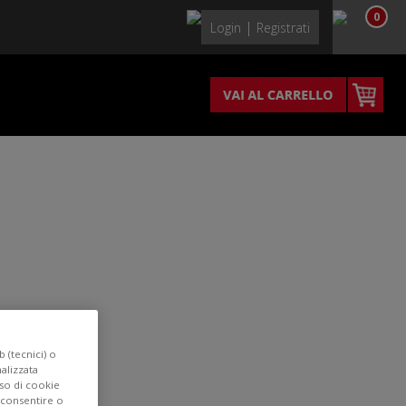
0
|
Login
Registrati
 (tecnici) o
nalizzata
uso di cookie
acconsentire o