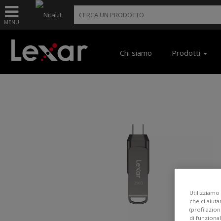
MENU
Chi siamo
Prodotti
Utilizziamo 
che ci aiuta
(profilazion
di funzional