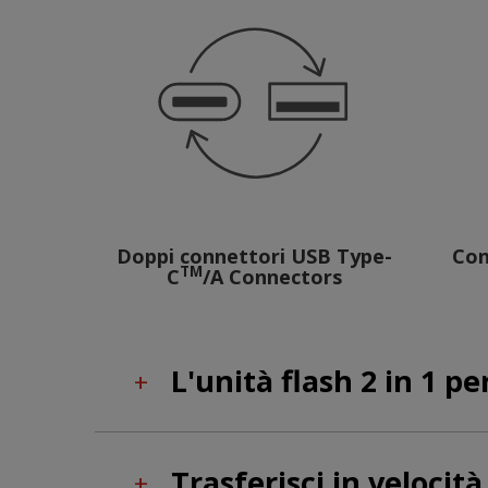
Doppi connettori USB Type-
Con
TM
C
/A Connectors
L'unità flash 2 in 1 per
+
Trasferisci in velocità
+