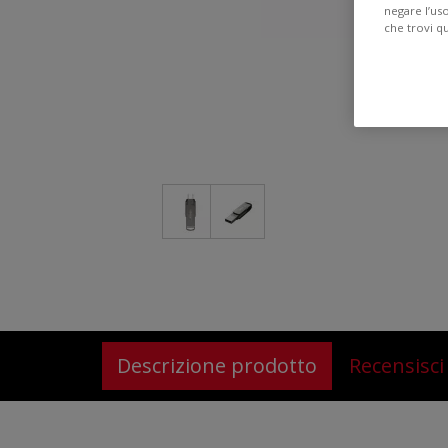
negare l’us
che trovi q
Descrizione prodotto
Recensisci