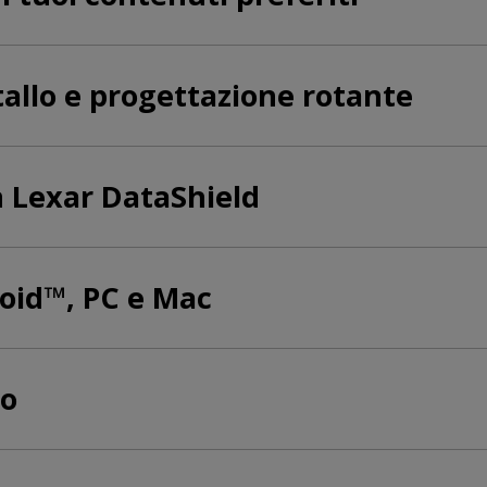
tallo e progettazione rotante
on Lexar DataShield
oid™, PC e Mac
to