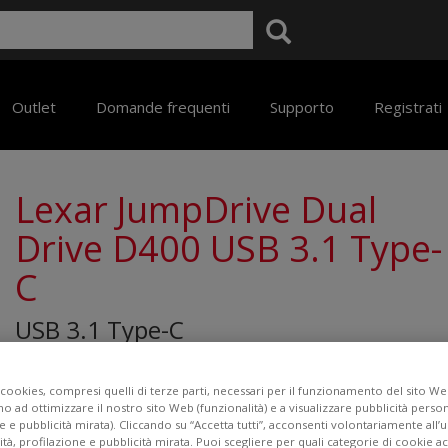
Outlet
Domande frequenti
Supporto
Registrati
Lexar JumpDrive Dual
Drive D400 USB 3.1 Type-
C
USB 3.1 Type-C
cookies, compresi quelli di terze parti, necessari per il funzionamento del sito Web
€ 74,50
no ad ottimizzare il nostro sito Web (funzionalità) e a visualizzare pubblicità perso
e e pubblicità mirata). Cliccando su “Accetta tutti”, acconsenti volontariamente all’
ità, profilazione e pubblicità mirata. Puoi scegliere per quali categorie di cookie 