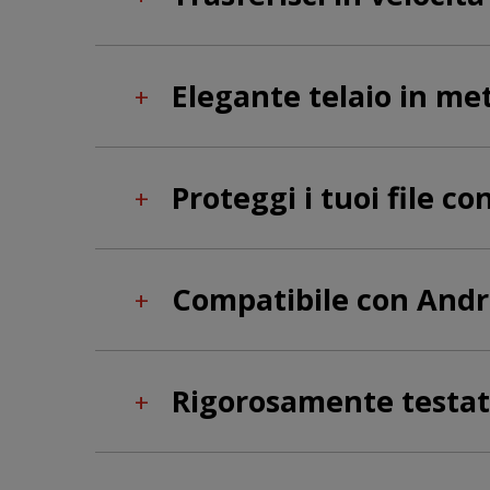
Elegante telaio in me
+
Proteggi i tuoi file c
+
Compatibile con Andr
+
Rigorosamente testa
+