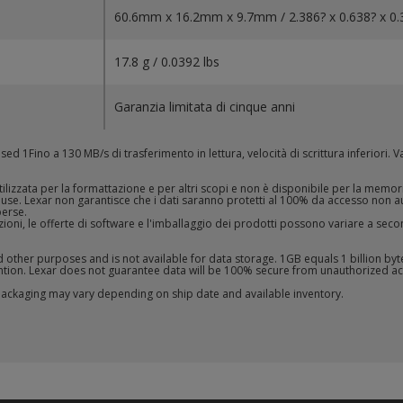
60.6mm x 16.2mm x 9.7mm / 2.386? x 0.638? x 0.
17.8 g / 0.0392 lbs
Garanzia limitata di cinque anni
Fino a 130 MB/s di trasferimento in lettura, velocità di scrittura inferiori. Valor
lizzata per la formattazione e per altri scopi e non è disponibile per la memori
use. Lexar non garantisce che i dati saranno protetti al 100% da accesso non au
perse.
ioni, le offerte di software e l'imballaggio dei prodotti possono variare a seco
d other purposes and is not available for data storage. 1GB equals 1 billion byt
ention. Lexar does not guarantee data will be 100% secure from unauthorized acc
ackaging may vary depending on ship date and available inventory.