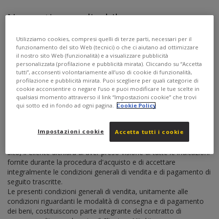
Normativa applicabile
La compravendita di prodotti e servizi tramite mezzi elettronici è
Utilizziamo cookies, compresi quelli di terze parti, necessari per il
disciplinata dal D.Lgs. 6 settembre 2005 n. 206 (Codice del
funzionamento del sito Web (tecnici) o che ci aiutano ad ottimizzare
Consumo) in materia di vendite a distanza con i consumatori, e
il nostro sito Web (funzionalità) e a visualizzare pubblicità
dal D.Lgs. 9 aprile 2003 n. 70 in materia di commercio
personalizzata (profilazione e pubblicità mirata). Cliccando su “Accetta
tutti”, acconsenti volontariamente all’uso di cookie di funzionalità,
elettronico.
profilazione e pubblicità mirata. Puoi scegliere per quali categorie di
Il contratto di compravendita stipulato tra il Cliente e Nital.it sarà
cookie acconsentire o negare l’uso e puoi modificare le tue scelte in
disciplinato ed interpretato in conformità della Legge Italiana.
qualsiasi momento attraverso il link “Impostazioni cookie” che trovi
qui sotto ed in fondo ad ogni pagina.
Cookie Policy
Accettazione delle condizioni generali
di vendita
Impostazioni cookie
Accetta tutti i cookie
Effettuando un ordine secondo le varie modalità previste nel
Sito, il Cliente dichiara di aver preso visione di tutte le indicazioni
fornite durante la procedura d'acquisto e di accettare
integralmente le condizioni generali di vendita e di pagamento di
seguito trascritte.
Le presenti condizioni generali di vendita, unitamente alle
condizioni riguardanti le modalità di consegna e di pagamento
dei beni, costituiscono parte integrante del contratto di